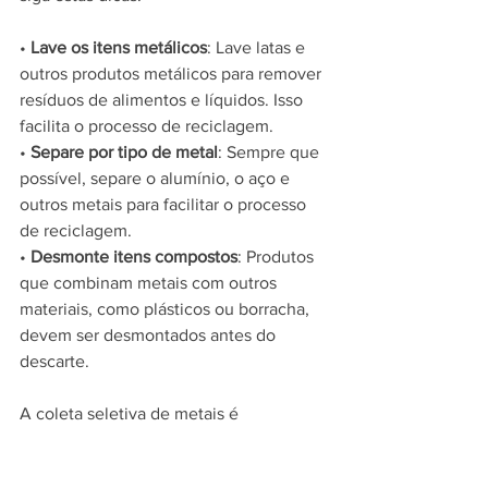
• 
Lave os itens metálicos
: Lave latas e 
outros produtos metálicos para remover 
resíduos de alimentos e líquidos. Isso 
facilita o processo de reciclagem.
• 
Separe por tipo de metal
: Sempre que 
possível, separe o alumínio, o aço e 
outros metais para facilitar o processo 
de reciclagem.
• 
Desmonte itens compostos
: Produtos 
que combinam metais com outros 
materiais, como plásticos ou borracha, 
devem ser desmontados antes do 
descarte.
A coleta seletiva de metais é 
representada pela cor 
amarela
, e os 
itens devem ser limpos e 